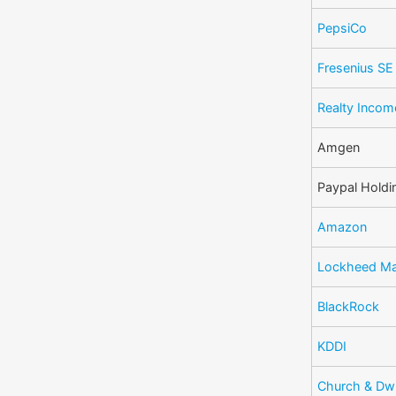
PepsiCo
Fresenius S
Realty Incom
Amgen
Paypal Holdi
Amazon
Lockheed Ma
BlackRock
KDDI
Church & Dw