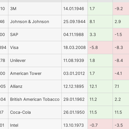
10
3M
14.01.1946
1.7
-9.2
46
Johnson & Johnson
25.09.1944
8.1
2.9
00
SAP
04.11.1988
3.3
-1.5
394
Visa
18.03.2008
-5.8
-8.3
78
Unilever
11.08.1939
1.8
-8.4
00
American Tower
03.01.2012
1.7
-4.1
005
Allianz
12.12.1895
12.1
7.1
804
British American Tobacco
29.01.1962
11.2
2.2
07
Coca-Cola
26.01.1950
11.5
11.5
01
Intel
13.10.1973
-0.7
-3.5