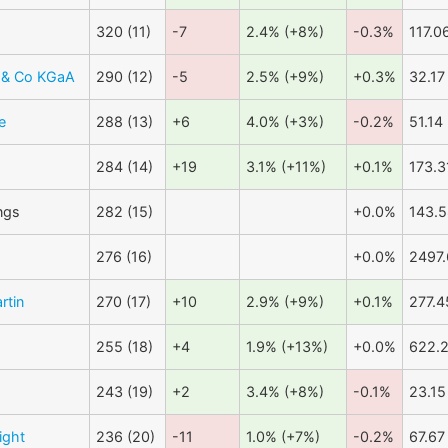
320 (11)
-7
2.4% (+8%)
-0.3%
117.0
E & Co KGaA
290 (12)
-5
2.5% (+9%)
+0.3%
32.17
e
288 (13)
+6
4.0% (+3%)
-0.2%
51.14
284 (14)
+19
3.1% (+11%)
+0.1%
173.3
ngs
282 (15)
+0.0%
143.5
276 (16)
+0.0%
2497.
rtin
270 (17)
+10
2.9% (+9%)
+0.1%
277.4
255 (18)
+4
1.9% (+13%)
+0.0%
622.
243 (19)
+2
3.4% (+8%)
-0.1%
23.15
ight
236 (20)
-11
1.0% (+7%)
-0.2%
67.67