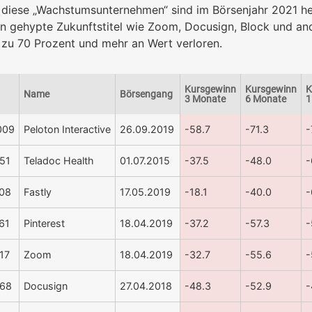
 diese „Wachstumsunternehmen“ sind im Börsenjahr 2021 he
n gehypte Zukunftstitel wie Zoom, Docusign, Block und an
zu 70 Prozent und mehr an Wert verloren.
Kursgewinn
Kursgewinn
K
Name
Börsengang
3 Monate
6 Monate
1
009
Peloton Interactive
26.09.2019
-58.7
-71.3
-
51
Teladoc Health
01.07.2015
-37.5
-48.0
-
08
Fastly
17.05.2019
-18.1
-40.0
-
61
Pinterest
18.04.2019
-37.2
-57.3
-
17
Zoom
18.04.2019
-32.7
-55.6
-
68
Docusign
27.04.2018
-48.3
-52.9
-