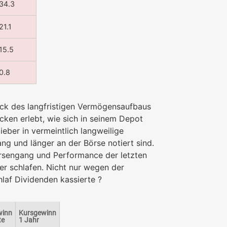
34.3
21.1
15.5
0.8
eck des langfristigen Vermögensaufbaus
ecken erlebt, wie sich in seinem Depot
eber in vermeintlich langweilige
ng und länger an der Börse notiert sind.
örsengang und Performance der letzten
er schlafen. Nicht nur wegen der
laf Dividenden kassierte ?
winn
Kursgewinn
te
1 Jahr