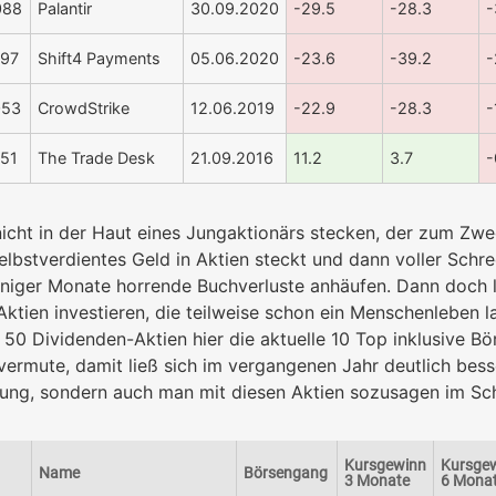
088
Palantir
30.09.2020
-29.5
-28.3
-
97
Shift4 Payments
05.06.2020
-23.6
-39.2
-
053
CrowdStrike
12.06.2019
-22.9
-28.3
-
51
The Trade Desk
21.09.2016
11.2
3.7
-
icht in der Haut eines Jungaktionärs stecken, der zum Zw
selbstverdientes Geld in Aktien steckt und dann voller Schr
niger Monate horrende Buchverluste anhäufen. Dann doch li
ktien investieren, die teilweise schon ein Menschenleben la
50 Dividenden-Aktien hier die aktuelle 10 Top inklusive B
vermute, damit ließ sich im vergangenen Jahr deutlich bess
ung, sondern auch man mit diesen Aktien sozusagen im Sch
Kursgewinn
Kursge
Name
Börsengang
3 Monate
6 Mona