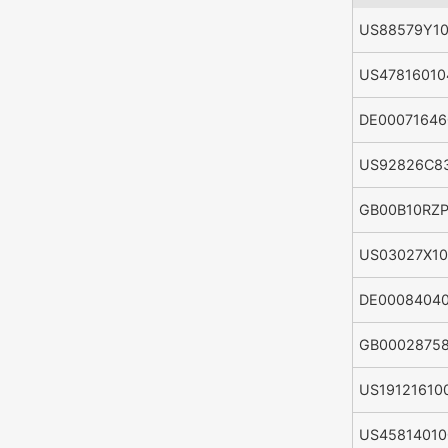
US88579Y10
US47816010
DE00071646
US92826C8
GB00B10RZP
US03027X10
DE0008404
GB0002875
US19121610
US45814010