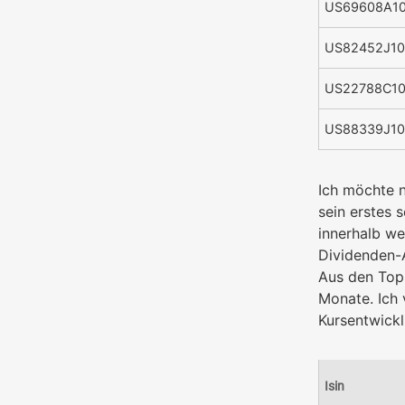
US69608A1
US82452J10
US22788C1
US88339J10
Ich möchte n
sein erstes 
innerhalb we
Dividenden-A
Aus den Top 
Monate. Ich 
Kursentwickl
Isin