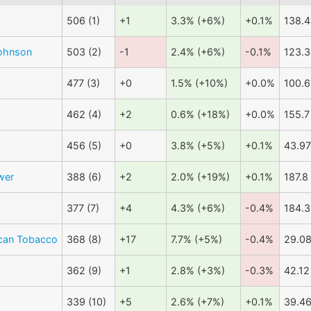
506 (1)
+1
3.3% (+6%)
+0.1%
138.4
ohnson
503 (2)
-1
2.4% (+6%)
-0.1%
123.3
477 (3)
+0
1.5% (+10%)
+0.0%
100.6
462 (4)
+2
0.6% (+18%)
+0.0%
155.7
456 (5)
+0
3.8% (+5%)
+0.1%
43.97
wer
388 (6)
+2
2.0% (+19%)
+0.1%
187.8
377 (7)
+4
4.3% (+6%)
-0.4%
184.3
ican Tobacco
368 (8)
+17
7.7% (+5%)
-0.4%
29.0
362 (9)
+1
2.8% (+3%)
-0.3%
42.12
339 (10)
+5
2.6% (+7%)
+0.1%
39.4