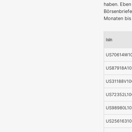
haben. Eben
Börsenbriefe
Monaten bis 
Isin
US70614W1
US87918A10
US31188V10
US72352L10
US98980L10
US25616310