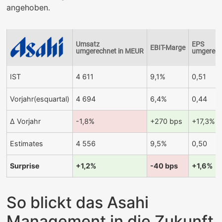
angehoben.
Umsatz
EPS
EBIT-Marge
umgerechnet in MEUR
umgerech
IST
4 611
9,1%
0,51
Vorjahr(esquartal)
4 694
6,4%
0,44
Δ Vorjahr
-1,8%
+270 bps
+17,3%
Estimates
4 556
9,5%
0,50
Surprise
+1,2%
-40 bps
+1,6%
So blickt das Asahi
Management in die Zukunft