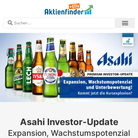
Analysen und S
Echtgeld-Depots
Zum Aktien
Zum ETF-Finder
Mitglied werden
Asahi Investor-Update
Expansion, Wachstumspotenzial