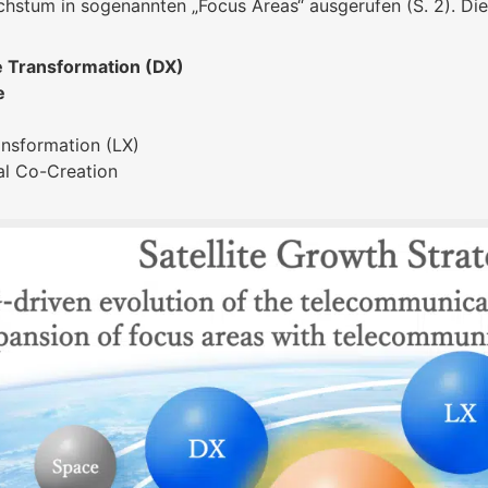
stum in sogenannten „Focus Areas“ ausgerufen (S. 2). Die
le Transformation
(DX)
e
ansformation (LX)
al Co-Creation