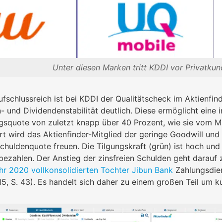
Unter diesen Marken tritt KDDI vor Privatkun
fschlussreich ist bei KDDI der Qualitätscheck im Aktienfin
 und Dividendenstabilität deutlich. Diese ermöglicht eine i
gsquote von zuletzt knapp über 40 Prozent, wie sie vom M
rt wird das Aktienfinder-Mitglied der geringe Goodwill und 
Schuldenquote freuen. Die Tilgungskraft (grün) ist hoch und
ezahlen. Der Anstieg der zinsfreien Schulden geht darauf
hr 2020 vollkonsolidierten Tochter Jibun Bank
Zahlungsdien
 15, S. 43). Es handelt sich daher zu einem großen Teil um k