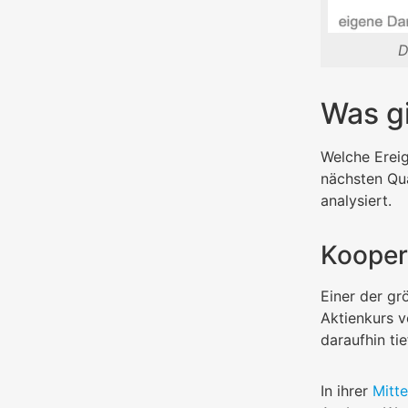
D
Was g
Welche Ereig
nächsten Qua
analysiert.
Kooper
Einer der g
Aktienkurs v
daraufhin ti
In ihrer
Mitte