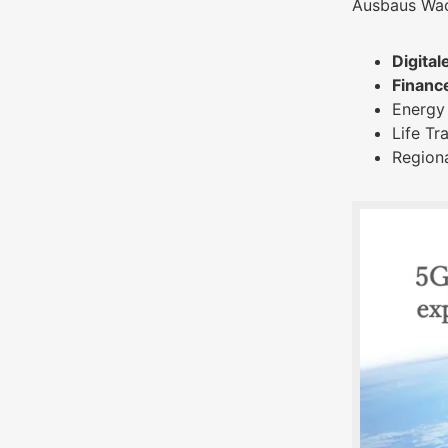
Ausbaus Wach
Digita
Financ
Energy
Life Tr
Region