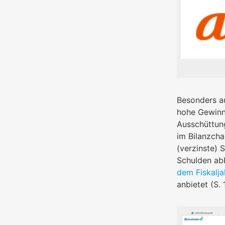
Besonders au
hohe Gewinn-
Ausschüttun
im Bilanzcha
(verzinste) 
Schulden abb
dem Fiskalja
anbietet (S.