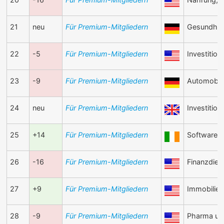
21
neu
Für Premium-Mitgliedern
Gesundhei
22
-5
Für Premium-Mitgliedern
Investition
23
-9
Für Premium-Mitgliedern
Automobile
24
neu
Für Premium-Mitgliedern
Investition
25
+14
Für Premium-Mitgliedern
Software u
26
-16
Für Premium-Mitgliedern
Finanzdien
27
+9
Für Premium-Mitgliedern
Immobilien
28
-9
Für Premium-Mitgliedern
Pharma un