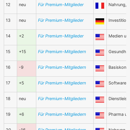
12
neu
Für Premium-Mitglieder
Nahrung, 
13
neu
Für Premium-Mitglieder
Investition
14
+2
Für Premium-Mitglieder
Medien und
15
+15
Für Premium-Mitgliedern
Gesundhei
16
-9
Für Premium-Mitgliedern
Basiskonsu
17
+5
Für Premium-Mitgliedern
Software u
18
neu
Für Premium-Mitgliedern
Dienstleis
19
+6
Für Premium-Mitgliedern
Pharma un
20
-16
Für Premium-Mitgliedern
Nahrung, 