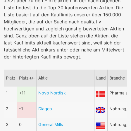
Jetzt aber zu den Einzelaktien. In der nachfolgenden
Liste findest du die Top 30 kaufenswerten Aktien. Die
Liste basiert auf den Kauflimits unserer über 150.000
Mitglieder, die auf der Suche nach qualitativ
hochwertigen und zugleich günstig bewerteten Aktien
sind. Ganz oben auf der Liste stehen die Aktien, die
laut Kauflimits aktuell kaufenswert sind, weil sich der
tatsächliche Aktienkurs unter oder nahe am Mittelwert
der hinterlegten Kauflimits bewegt.
Platz
Platz +/-
Aktie
Land
Branche
1
+11
Novo Nordisk
Pharma un
2
-1
Diageo
Nahrung, 
3
0
General Mills
Nahrung, 