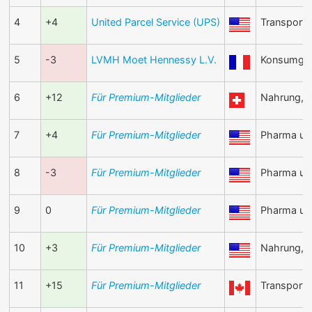
4
+4
United Parcel Service (UPS)
Transport
5
-3
LVMH Moet Hennessy L.V.
Konsumgüt
6
+12
Für Premium-Mitglieder
Nahrung, 
7
+4
Für Premium-Mitglieder
Pharma un
8
-3
Für Premium-Mitglieder
Pharma un
9
0
Für Premium-Mitglieder
Pharma un
10
+3
Für Premium-Mitglieder
Nahrung, 
11
+15
Für Premium-Mitglieder
Transport