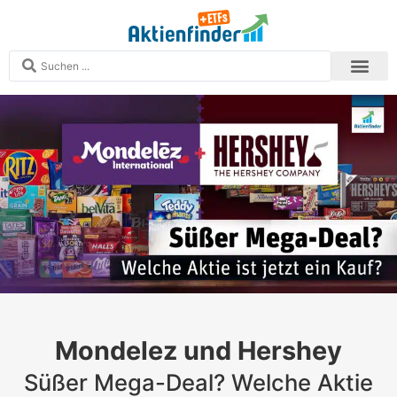
Analysen und S
Echtgeld-Depots
Zum Aktien
Zum ETF-Finder
Mitglied werden
Mondelez und Hershey
Süßer Mega-Deal? Welche Aktie