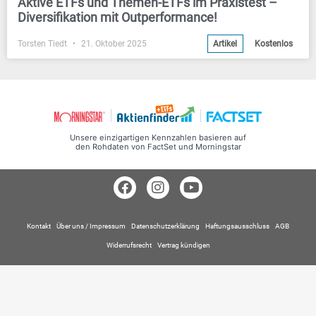
Aktive ETFs und Themen-ETFs im Praxistest –
Diversifikation mit Outperformance!
Torsten Tiedt
21. Oktober 2025
Artikel
Kostenlos
Unsere einzigartigen Kennzahlen basieren auf
den Rohdaten von FactSet und Morningstar
Kontakt
Über uns / Impressum
Datenschutzerklärung
Haftungsausschluss
AGB
Widerrufsrecht
Vertrag kündigen