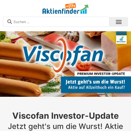
Analysen und S
Echtgeld-Depots
Zum Aktien
Zum ETF-Finder
Mitglied werden
Viscofan Investor-Update
Jetzt geht's um die Wurst! Aktie