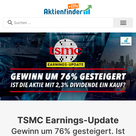
Analysen und S
Echtgeld-Depots
Zum Aktien
Zum ETF-Finder
Mitglied werden
TSMC Earnings-Update
Gewinn um 76% gesteigert. Ist