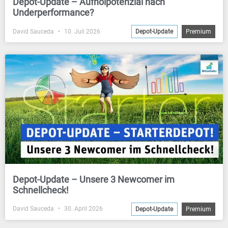
Depot-Update – Aufholpotenzial nach
Underperformance?
David Sauceda
10. Juli 2026
Depot-Update
Premium
Depot-Update – Unsere 3 Newcomer im
Schnellcheck!
David Sauceda
30. April 2026
Depot-Update
Premium