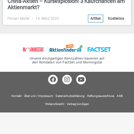
China-Aktien – Kursexplosion! 3 Kaufchancen am
Aktienmarkt?
Florian Müller
14. März 2025
Artikel
Kostenlos
Unsere einzigartigen Kennzahlen basieren auf
den Rohdaten von FactSet und Morningstar
Kontakt
Über uns / Impressum
Datenschutzerklärung
Haftungsausschluss
AGB
Widerrufsrecht
Vertrag kündigen