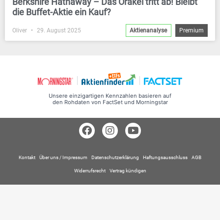
Berkshire Hathaway – Das Orakel tritt ab! Bleibt
die Buffet-Aktie ein Kauf?
Oliver
29. August 2025
Aktienanalyse
Premium
Unsere einzigartigen Kennzahlen basieren auf
den Rohdaten von FactSet und Morningstar
Kontakt
Über uns / Impressum
Datenschutzerklärung
Haftungsausschluss
AGB
Widerrufsrecht
Vertrag kündigen