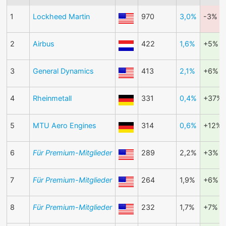
1
Lockheed Martin
970
3,0%
-3%
2
Airbus
422
1,6%
+5%
3
General Dynamics
413
2,1%
+6%
4
Rheinmetall
331
0,4%
+37%
5
MTU Aero Engines
314
0,6%
+12%
6
Für Premium-Mitglieder
289
2,2%
+3%
7
Für Premium-Mitglieder
264
1,9%
+6%
8
Für Premium-Mitglieder
232
1,7%
+7%