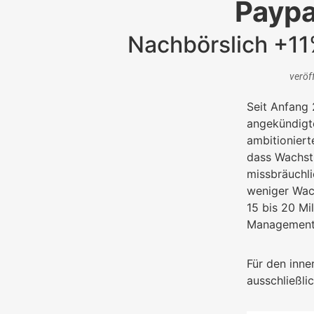
Paypa
Nachbörslich +11
veröf
Seit Anfang 
angekündigt
ambitioniert
dass Wachstu
missbräuchli
weniger Wach
15 bis 20 Mi
Management 
Für den inne
ausschließli