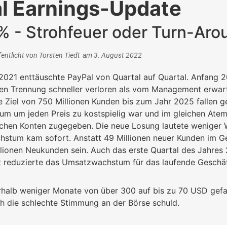
l Earnings-Update
% - Strohfeuer oder Turn-Aro
fentlicht von
Torsten Tiedt
am
3. August 2022
2021 enttäuschte PayPal von Quartal auf Quartal. Anfang
en Trennung schneller verloren als vom Management erwart
e Ziel von 750 Millionen Kunden bis zum Jahr 2025 fallen 
m um jeden Preis zu kostspielig war und im gleichen Atem
chen Konten zugegeben. Die neue Losung lautete weniger Wa
stum kam sofort. Anstatt 49 Millionen neuer Kunden im Ges
llionen Neukunden sein. Auch das erste Quartal des Jahres
reduzierte das Umsatzwachstum für das laufende Geschäfts
rhalb weniger Monate von über 300 auf bis zu 70 USD gefal
ch die schlechte Stimmung an der Börse schuld.