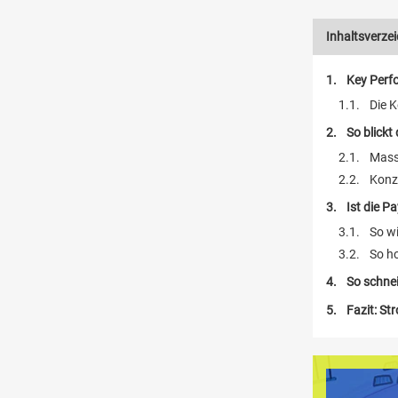
Inhaltsverzei
Key Perf
Die K
So blickt
Mass
Konz
Ist die P
So wi
So ho
So schnei
Fazit: St