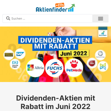
Analysen und S
Echtgeld-Depots
Zum Aktien
Zum ETF-Finder
Mitglied werden
Dividenden-Aktien mit
Rabatt im Juni 2022