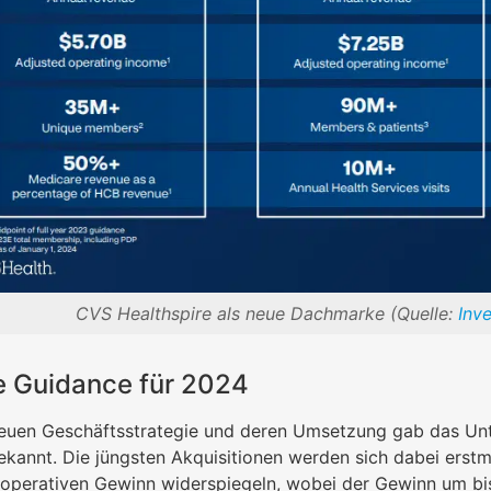
CVS Healthspire als neue Dachmarke (Quelle:
Inv
e Guidance für 2024
euen Geschäftsstrategie und deren Umsetzung gab das Unt
kannt. Die jüngsten Akquisitionen werden sich dabei erstm
perativen Gewinn widerspiegeln, wobei der Gewinn um bis 