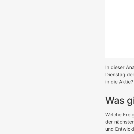
In dieser An
Dienstag den
in die Aktie?
Was g
Welche Erei
der nächsten
und Entwickl