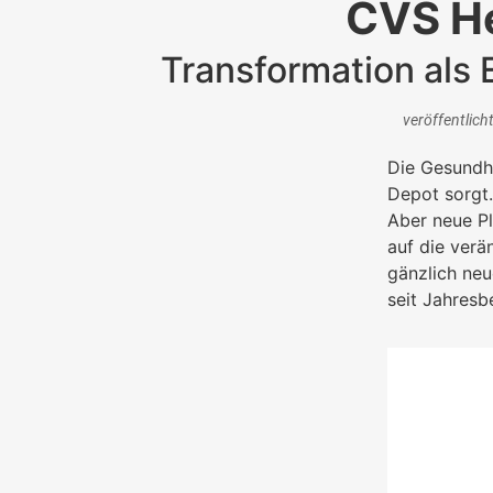
CVS He
Transformation als 
veröffentlich
Die Gesundhei
Depot sorgt.
Aber neue P
auf die verä
gänzlich neu
seit Jahresb