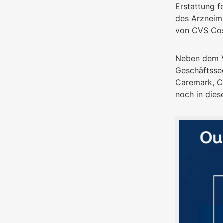
Erstattung f
des Arzneimi
von CVS Cos
Neben dem V
Geschäftsse
Caremark, Co
noch in dies