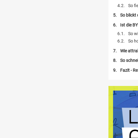
So fi
So blick
Ist die B
So wi
So ho
Wie attra
So schnei
Fazit - R