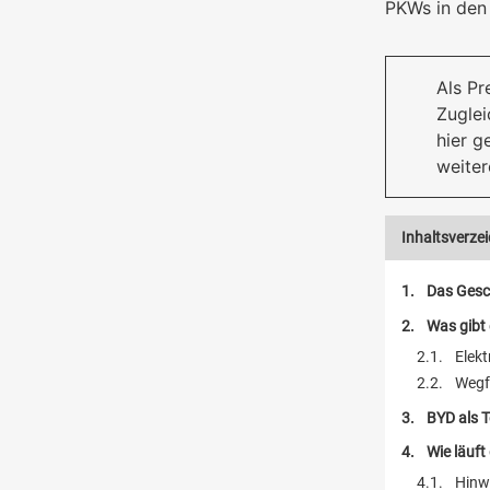
PKWs in den
Als Pr
Zuglei
hier g
weiter
Inhaltsverzei
Das Gesch
Was gibt
Elekt
Wegfa
BYD als T
Wie läuft
Hinw