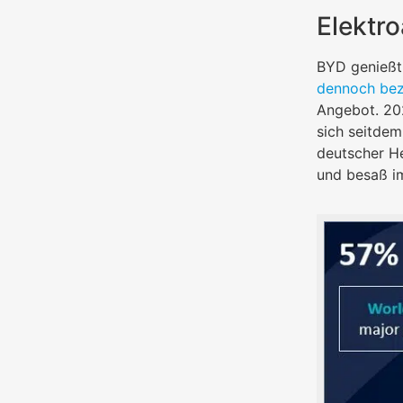
Elektro
BYD genießt 
dennoch bez
Angebot. 202
sich seitdem
deutscher He
und besaß im